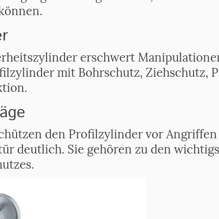
 können.
er
rheitszylinder erschwert Manipulatione
lzylinder mit Bohrschutz, Ziehschutz, 
tion.
läge
chützen den Profilzylinder vor Angriffe
tür deutlich. Sie gehören zu den wicht
utzes.